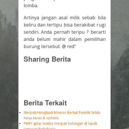
lomba.
Artinya jangan asal milik sebab bila
keliru dan tertipu bisa berakibat rugi
sendiri. Anda pernah teripu ? berarti
anda belum mahir dalam pemilihan
burung tersebut. @ red"
Sharing Berita
Berita Terkait
Merpati Hangtuah Moncer Berkat Pemilik Selalu
Kerja keras & optimis
PMKY gelar lomba merpati kolongan di lapak
Jamusan Bokoharjo